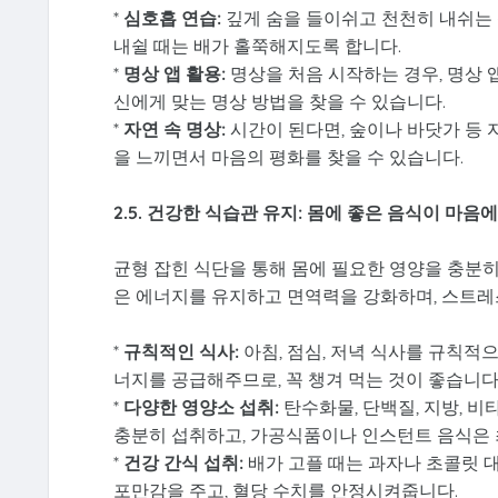
*
심호흡 연습:
깊게 숨을 들이쉬고 천천히 내쉬는 
내쉴 때는 배가 홀쭉해지도록 합니다.
*
명상 앱 활용:
명상을 처음 시작하는 경우, 명상 
신에게 맞는 명상 방법을 찾을 수 있습니다.
*
자연 속 명상:
시간이 된다면, 숲이나 바닷가 등 
을 느끼면서 마음의 평화를 찾을 수 있습니다.
2.5. 건강한 식습관 유지: 몸에 좋은 음식이 마음에
균형 잡힌 식단을 통해 몸에 필요한 영양을 충분
은 에너지를 유지하고 면역력을 강화하며, 스트레
*
규칙적인 식사:
아침, 점심, 저녁 식사를 규칙적
너지를 공급해주므로, 꼭 챙겨 먹는 것이 좋습니다
*
다양한 영양소 섭취:
탄수화물, 단백질, 지방, 
충분히 섭취하고, 가공식품이나 인스턴트 음식은 
*
건강 간식 섭취:
배가 고플 때는 과자나 초콜릿 대
포만감을 주고, 혈당 수치를 안정시켜줍니다.